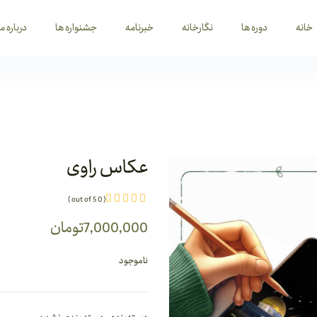
خانه
دوره ها
نگارخانه
خبرنامه
جشنواره ها
درباره ما
عکاس راوی
( 0 out of 5 )
7,000,000
تومان
ناموجود