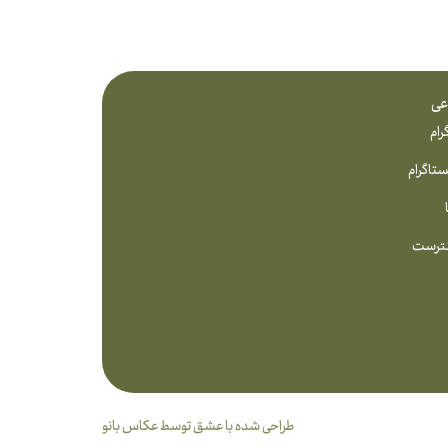
عی
رام
ستاگرام
نترست
طراحی شده با عشق توسط عکاس بانو