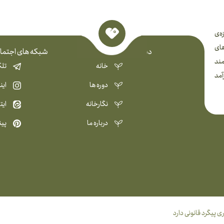
ه‌ی
های
دسترسی سریع
شبکه های اجتما
مند
خانه
تلگ
آمد
دوره ها
این
نگارخانه
ایتا
درباره ما
پی