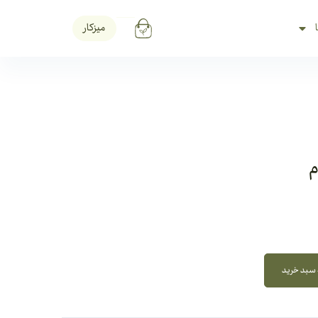
میزکار
م
 سبد خرید