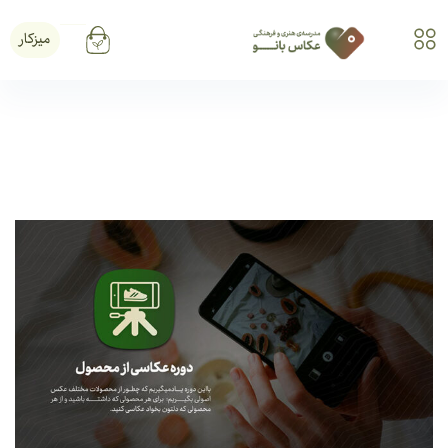
میزکار