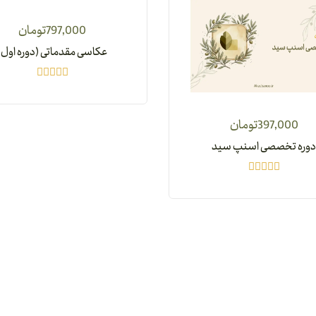
797,000
تومان
عکاسی مقدماتی (دوره اول)
397,000
تومان
دوره تخصصی اسنپ سید