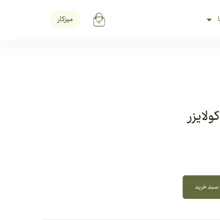
میزکار
لایزر
 سبد خرید