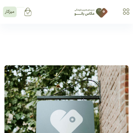
میزکار