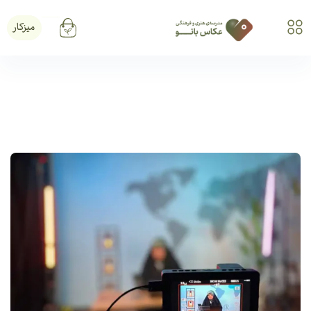
میزکار