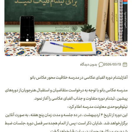
2026/03/13
بدون دیدگاه
آغازثبتنام دوره الفبای عکاسی در مدرسه خلاقیت محور عکاس بانو
مدرسه عکاس بانو با توجه به درخواست متقاضیان و استقبال هنرجویان‌از دوره‌های
پیشین ، ثبتنام دوره متفاوت و جذاب الفبای عکاسی را آغاز نمود.
نیلوفر‌موحدی‌ معاونت مدرسه اعلام کرد :
این دوره از تاریخ ۴ اردیبهشت ، در ده جلسه و مدت زمان پنج هفته ، به صورت آنلاین
برگزارخواهد شد . شایان ذکر است ؛ پس از اتمام هجده سر فصل دوره ،جلسات ضبط
شده روی میزکار هنرجویان در سایت قرارخواهدگرفت .