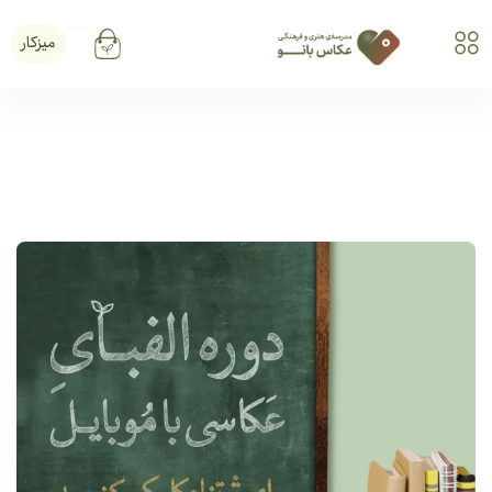
میزکار