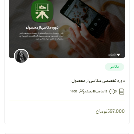
عکاسی
دوره تخصصی عکاسی از محصول
5
12ساعت16دقیقه
1400
597,000
تومان