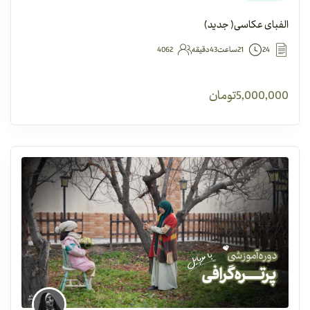
الفبای عکاسی( جدید)
24
21ساعت43دقیقه
4062
5,000,000
تومان