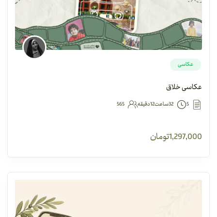
عکاسی
عکاسی خلاق
5
32ساعت12دقیقه
565
1,297,000
تومان