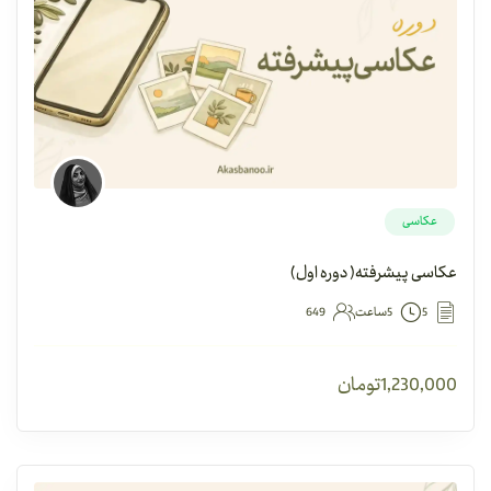
عکاسی
عکاسی پیشرفته‌( دوره اول)
5
5ساعت
649
1,230,000
تومان