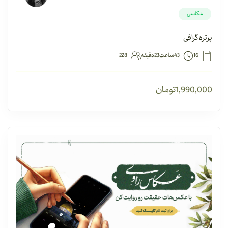
عکاسی
پرتره گرافی
16
43ساعت23دقیقه
228
1,990,000
تومان