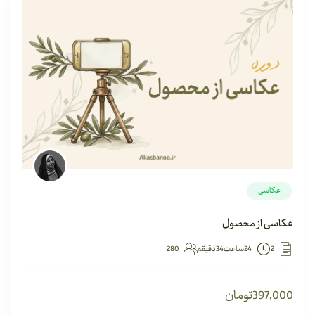
عکاسی
عکاسی از محصول
2
24ساعت34دقیقه
280
397,000
تومان