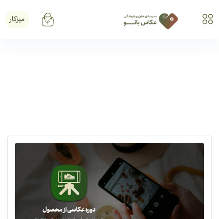
میزکار