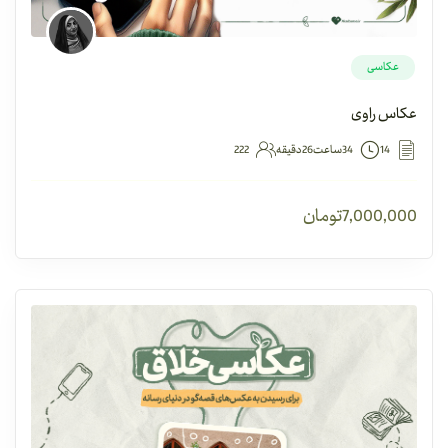
عکاسی
عکاس راوی
14
34ساعت26دقیقه
222
7,000,000
تومان