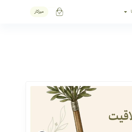
میزکار