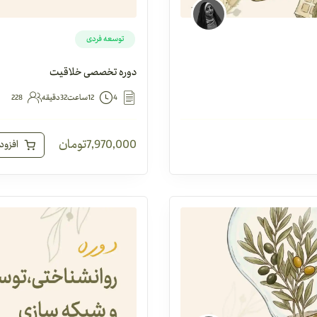
توسعه فردی
دوره تخصصی خلاقیت
4
12ساعت32دقیقه
228
7,970,000
تومان
افزود