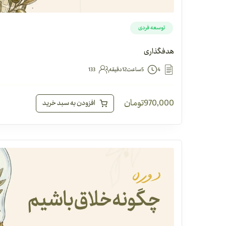
توسعه فردی
هدفگذاری
4
5ساعت12دقیقه
133
970,000
تومان
افزودن به سبد خرید