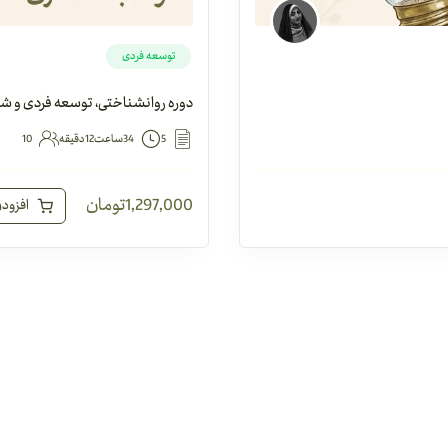
توسعه فردی
دوره روانشناختی، توسعه فردی و ش
5
34ساعت12دقیقه
10
1,297,000
تومان
افزود